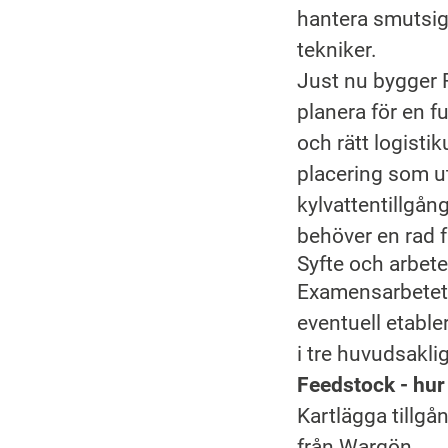
hantera smutsig
tekniker.
Just nu bygger R
planera för en fu
och rätt logisti
placering som ut
kylvattentillgån
behöver en rad f
Syfte och arbete
Examensarbetet ä
eventuell etable
i tre huvudsakli
Feedstock - hur
Kartlägga tillgå
från Wargön