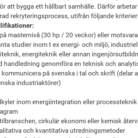
ör att bygga ett hållbart samhälle. Därför arbeta
 rekryteringsprocess, utifrån följande kriterier
ifikationer:
å masternivå (30 hp / 20 veckor) eller motsvar
ta studier inom t ex energi- och miljö, industrie
iteknik, energiteknik eller annan ingenjörsutbild
 handledning genomföra en teknisk och analyti
kommunicera på svenska i tal och skrift (delar av
nska industriaktörer)
lkyler inom energiintegration eller processtekni
iagram
ilbranschen, cirkulär ekonomi eller kemisk återv
alitativa och kvantitativa utredningsmetoder