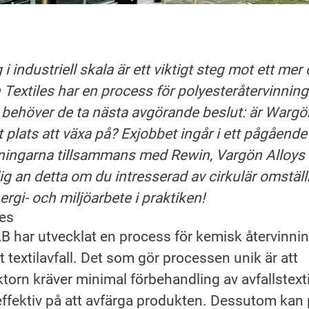
 i industriell skala är ett viktigt steg mot ett mer 
Textiles har en process för polyesteråtervinning
 behöver de ta nästa avgörande beslut: är Wargön
 plats att växa på? Exjobbet ingår i ett pågående 
tningarna tillsammans med Rewin, Vargön Alloy
ig an detta om du intresserad av cirkulär omställn
ergi- och miljöarbete i praktiken!
es
B har utvecklat en process för kemisk återvinnin
t textilavfall. Det som gör processen unik är att
orn kräver minimal förbehandling av avfallstexti
 effektiv på att avfärga produkten. Dessutom kan