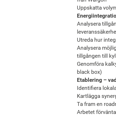
Uppskatta volym
Energiintegratio
Analysera tillgå
leveranssäkerhe
Utreda hur integ
Analysera möjlig
tillgången till ky
Genomföra kalky
black box)
Etablering – vad
Identifiera loka
Kartlägga synerg
Ta fram en road
Arbetet förvänt