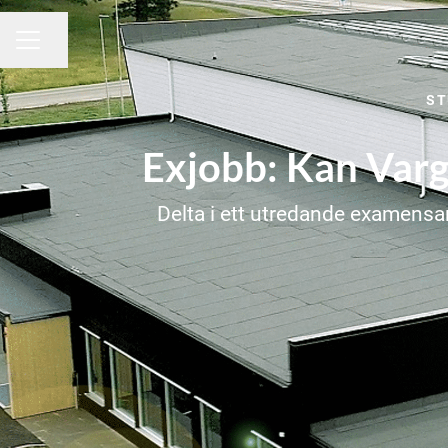
Dela sidan
KARRIÄRMENY
ST
Exjobb: Kan Vargö
Delta i ett utredande examensar