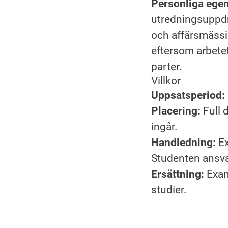
Personliga ege
utredningsuppdra
och affärsmässig
eftersom arbetet
parter.
Villkor
Uppsatsperiod:
Placering:
Full 
ingår.
Handledning:
Ex
Studenten ansvar
Ersättning:
Exam
studier.