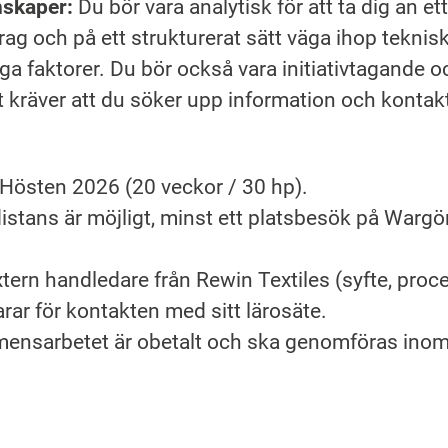
nskaper:
Du bör vara analytisk för att ta dig an ett
g och på ett strukturerat sätt väga ihop teknisk
a faktorer. Du bör också vara initiativtagande o
 kräver att du söker upp information och kontakt
Hösten 2026 (20 veckor / 30 hp).
distans är möjligt, minst ett platsbesök på Wargö
tern handledare från Rewin Textiles (syfte, proc
ar för kontakten med sitt lärosäte.
ensarbetet är obetalt och ska genomföras inom