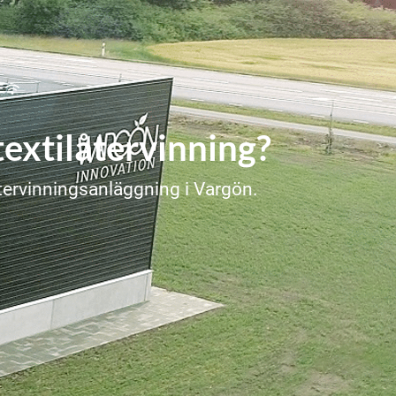
E
textilåtervinning?
återvinningsanläggning i Vargön.