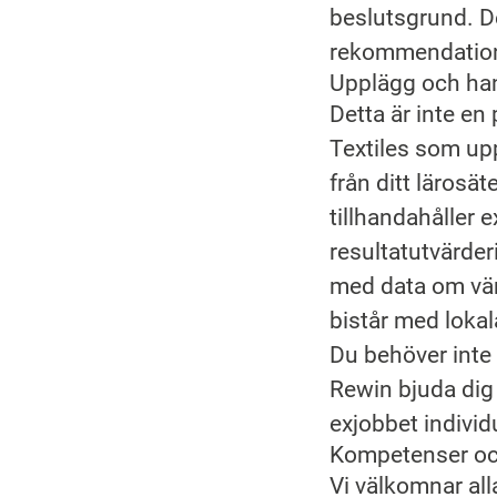
beslutsgrund. De
rekommendation
Upplägg och ha
Detta är inte en
Textiles som up
från ditt lärosä
tillhandahåller 
resultatutvärde
med data om vär
bistår med loka
Du behöver inte
Rewin bjuda dig 
exjobbet individu
Kompetenser oc
Vi välkomnar all