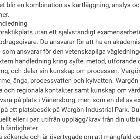
t blir en kombination av kartläggning, analys o
er.
ndledning
 praktikplats utan ett självständigt examensarb
pdragsgivare. Du ansvarar för att ha en akademi
te som ansvarar för den vetenskapliga väglednin
extern handledning kring syfte, metod, utförande
ring, och delar sin kunskap om processen. Vargön
me, ånga, processvatten och kylvatten. Wargön
la och regionala kontakter samt kunskap om vär
 vara på plats i Vänersborg, men som en del av 
på ett platsbesök på Wargön Industrial Park. Du
ellt eller i par, utifrån upplägg/krav från din utbi
h färdigheter
a sökande och är övertygade om att mångfald och