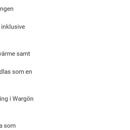
ingen
 inklusive
tsvärme samt
ndlas som en
ning i Wargön
da som