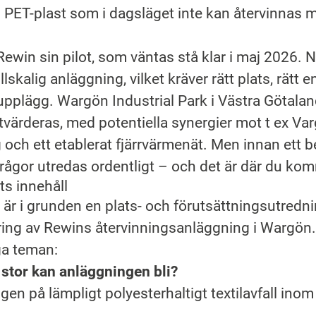
 PET-plast som i dagsläget inte kan återvinnas 
ewin sin pilot, som väntas stå klar i maj 2026. N
llskalig anläggning, vilket kräver rätt plats, rätt 
kupplägg. Wargön Industrial Park i Västra Götalan
värderas, med potentiella synergier mot t ex Var
g och ett etablerat fjärrvärmenät. Men innan ett b
rågor utredas ordentligt – och det är där du kom
ts innehåll
r i grunden en plats- och förutsättningsutredni
ring av Rewins återvinningsanläggning i Wargön.
ga teman:
 stor kan anläggningen bli?
ngen på lämpligt polyesterhaltigt textilavfall inom