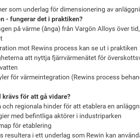
er som underlag för dimensionering av anläggn
n - fungerar det i praktiken?
ngen på värme (ånga) från Vargön Alloys över tid,
t
ration mot Rewins process kan se ut i praktiken
heterna att nyttja fjärrvärmenätet för överskot
lvatten
ler för värmeintegration (Rewins process beha
 krävs för att gå vidare?
la och regionala hinder för att etablera en anlägg
ier med befintliga aktörer i industriparken
map för etablering
as resultera i ett underlag som Rewin kan använ