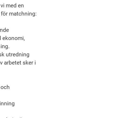
r vi med en
 för matchning:
ande
ll ekonomi,
ning.
sk utredning
 arbetet sker i
k och
inning