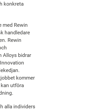
ch konkreta
ete med Rewin
sk handledare
gen. Rewin
 och
 Alloys bidrar
 Innovation
dekedjan.
exjobbet kommer
 kan utföra
ldning.
 alla individers