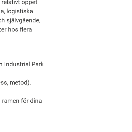
 relativt öppet
a, logistiska
ch självgående,
er hos flera
n Industrial Park
ess, metod).
 ramen för dina