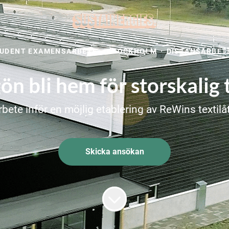
UDENT EXAMENSARBETE
·
STOCKHOLM
·
DISTANSARBET
n bli hem för storskalig 
bete inför en möjlig etablering av ReWins textil
Skicka ansökan