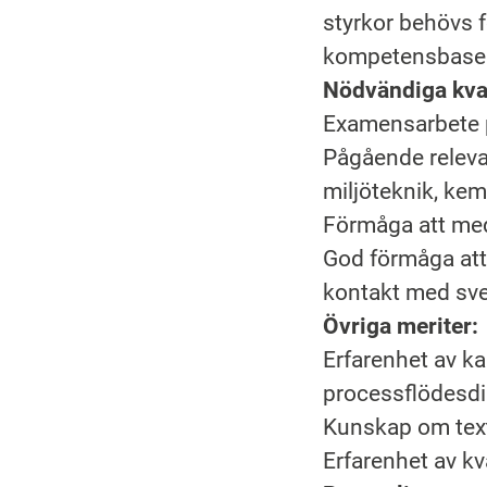
styrkor behövs f
kompetensbaserad
Nödvändiga kval
Examensarbete p
Pågående relevan
miljöteknik, kem
Förmåga att med
God förmåga att 
kontakt med sve
Övriga meriter:
Erfarenhet av ka
processflödesd
Kunskap om text
Erfarenhet av kv